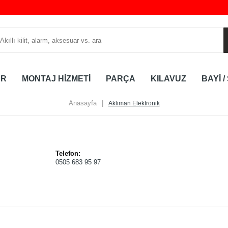
AR
MONTAJ HİZMETİ
PARÇA
KILAVUZ
BAYİ /
Anasayfa
|
Akliman Elektronik
Telefon:
0505 683 95 97