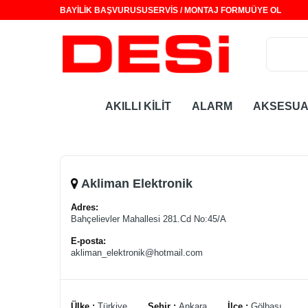
BAYİLİK BAŞVURUSU
SERVİS / MONTAJ FORMU
ÜYE OL
AKILLI KİLİT
ALARM
AKSESU
Akliman Elektronik
Adres:
Bahçelievler Mahallesi 281.Cd No:45/A
E-posta:
akliman_elektronik@hotmail.com
Ülke :
Türkiye
Şehir :
Ankara
İlçe :
Gölbaşı