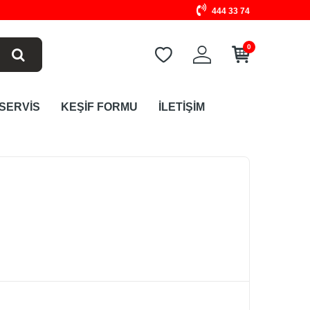
444 33 74
0
 SERVİS
KEŞİF FORMU
İLETİŞİM