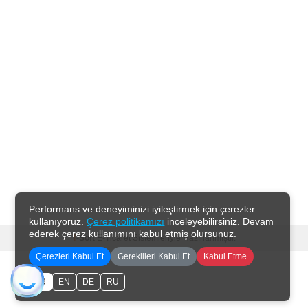
Performans ve deneyiminizi iyileştirmek için çerezler
kullanıyoruz.
Çerez politikamızı
inceleyebilirsiniz. Devam
ederek çerez kullanımını kabul etmiş olursunuz.
T
-Soft
E-Ticaret
Sistemleriyle Hazırlanmıştır.
Çerezleri Kabul Et
Gereklileri Kabul Et
Kabul Etme
TR
EN
DE
RU