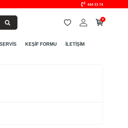
444 33 74
0
 SERVİS
KEŞİF FORMU
İLETİŞİM