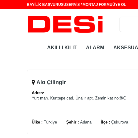
BAYİLİK BAŞVURUSU
SERVİS / MONTAJ FORMU
ÜYE OL
AKILLI KİLİT
ALARM
AKSESU
Alo Çilingir
Adres:
Yurt mah. Kurttepe cad. Ünalır apt. Zemin kat no:8/C
Ülke :
Türkiye
Şehir :
Adana
İlçe :
Çukurova