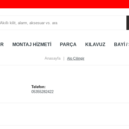
AR
MONTAJ HİZMETİ
PARÇA
KILAVUZ
BAYİ /
Anasayfa
|
Alo Çilingir
Telefon:
05355282422