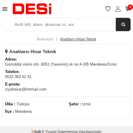
0
Anasayfa
|
Anahtarcı Hisar Teknik
Anahtarcı Hisar Teknik
Adres:
Gümüldür inönü mh. 6051 (Yasemin) sk no:4-3/B Menderes/İzmir
Telefon:
0533 363 52 41
E-posta:
ziyahasar@hotmail.com
Ülke :
Türkiye
Şehir :
İzmir
İlçe :
Menderes
T
-Soft
E-Ticaret
Sistemleriyle Hazırlanmıştır.