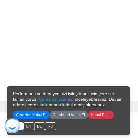
Performans ve deneyiminizi iyileştirmek için çerezler
kullanıyoruz.
Çerez politikamızı
inceleyebilirsiniz. Devam
ederek çerez kullanımını kabul etmiş olursunuz.
T
-Soft
E-Ticaret
Sistemleriyle Hazırlanmıştır.
Çerezleri Kabul Et
Gereklileri Kabul Et
Kabul Etme
TR
EN
DE
RU