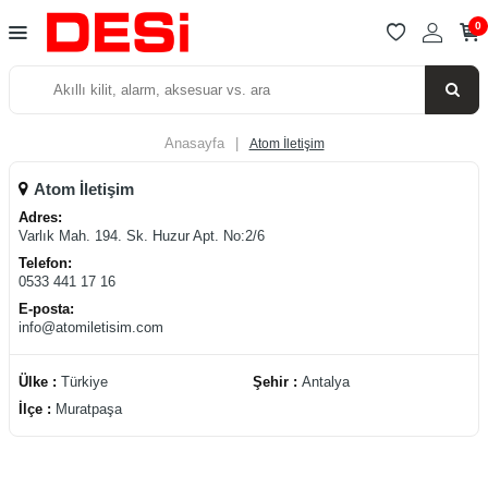
0
Anasayfa
|
Atom İletişim
Atom İletişim
Adres:
Varlık Mah. 194. Sk. Huzur Apt. No:2/6
Telefon:
0533 441 17 16
E-posta:
info@atomiletisim.com
Ülke :
Türkiye
Şehir :
Antalya
İlçe :
Muratpaşa