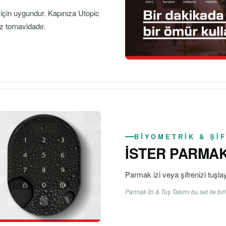
ar için uygundur. Kapınıza Utopic
ız tornavidadır.
BİYOMETRİK & Şİ
İSTER PARMAK 
Parmak izi veya şifrenizi tuşlaya
Parmak İzi & Tuş Takımı bu set ile birli