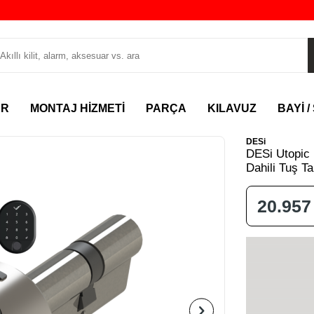
AR
MONTAJ HİZMETİ
PARÇA
KILAVUZ
BAYİ /
DESi
DESi Utopic R
Dahili Tuş T
20.957