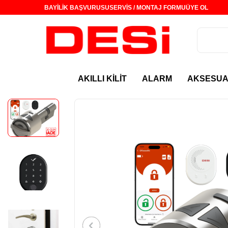
BAYİLİK BAŞVURUSU
SERVİS / MONTAJ FORMU
ÜYE OL
AKILLI KİLİT
ALARM
AKSESU