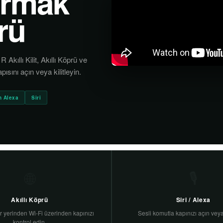
Parmak
prü
kıllı Kilit, Akıllı Köprü ve
sını açın veya kilitleyin.
 Alexa
Siri
🌐
🎙️
Akıllı Köprü
Siri / Alexa
 yerinden Wi-Fi üzerinden kapınızı
Sesli komutla kapınızı açın veya 
kontrol edin.