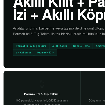
Akıllı Kilit + 
İzi + Akıllı Kö
Anahtar unutma, kaybetme veya taşıma derdine son! Utopic R A
Parmak İzi & Tuş Takımı ile tek bir dokunuşla mülkünüzün kapı
Parmak İzi & Tuş Takımı
Akıllı Köprü
Google Home
Amazon
37 Kullanıcı
Otomatik Kilit
👆
Parmak İzi & Tuş Takımı
100 parmak izi kapasiteli, ödüllü algılama
Dünyanın her
algoritması ile güvenli erişim.