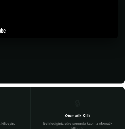
🔒
Otomatik Kilit
kilitleyin.
Belirlediğiniz süre sonunda kapınız otomatik
kilitlenir.