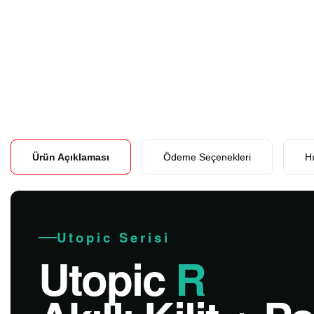
Ürün Açıklaması
Ödeme Seçenekleri
Hı
Utopic Serisi
Utopic
R