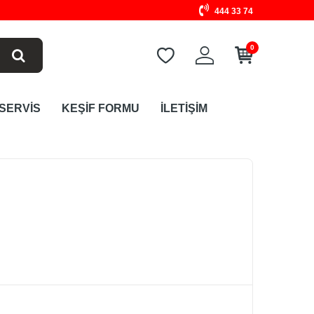
444 33 74
0
 SERVİS
KEŞİF FORMU
İLETİŞİM