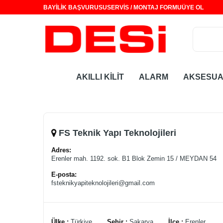
BAYİLİK BAŞVURUSU
SERVİS / MONTAJ FORMU
ÜYE OL
AKILLI KİLİT
ALARM
AKSESU
FS Teknik Yapı Teknolojileri
Adres:
Erenler mah. 1192. sok. B1 Blok Zemin 15 / MEYDAN 54
E-posta:
fsteknikyapiteknolojileri@gmail.com
Ülke :
Türkiye
Şehir :
Sakarya
İlçe :
Erenler