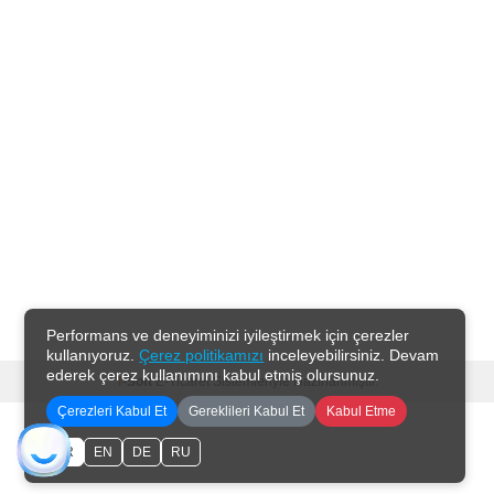
Performans ve deneyiminizi iyileştirmek için çerezler
kullanıyoruz.
Çerez politikamızı
inceleyebilirsiniz. Devam
ederek çerez kullanımını kabul etmiş olursunuz.
T
-Soft
E-Ticaret
Sistemleriyle Hazırlanmıştır.
Çerezleri Kabul Et
Gereklileri Kabul Et
Kabul Etme
TR
EN
DE
RU