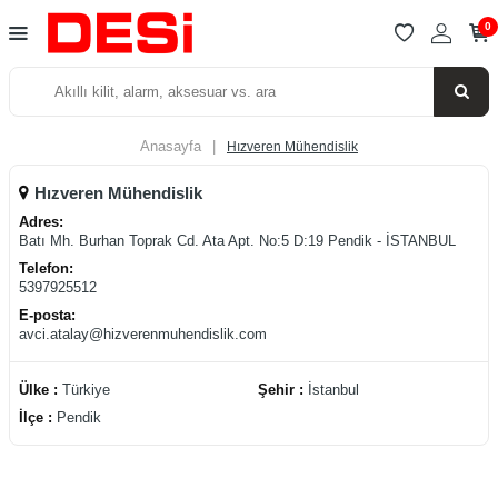
0
Anasayfa
|
Hızveren Mühendislik
Hızveren Mühendislik
Adres:
Batı Mh. Burhan Toprak Cd. Ata Apt. No:5 D:19 Pendik - İSTANBUL
Telefon:
5397925512
E-posta:
avci.atalay@hizverenmuhendislik.com
Ülke :
Türkiye
Şehir :
İstanbul
İlçe :
Pendik