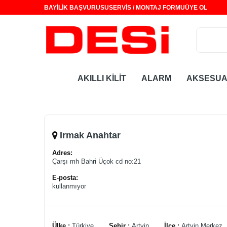
BAYİLİK BAŞVURUSU
SERVİS / MONTAJ FORMU
ÜYE OL
AKILLI KİLİT
ALARM
AKSESU
Irmak Anahtar
Adres:
Çarşı mh Bahri Üçok cd no:21
E-posta:
kullanmıyor
Ülke :
Türkiye
Şehir :
Artvin
İlçe :
Artvin Merkez