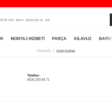
AR
MONTAJ HİZMETİ
PARÇA
KILAVUZ
BAYİ /
Anasayfa
|
Irmak Anahtar
Telefon:
0535 203 84 71