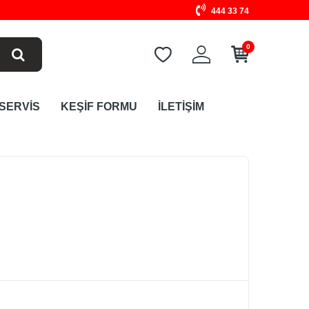
444 33 74
0
 SERVİS
KEŞİF FORMU
İLETİŞİM