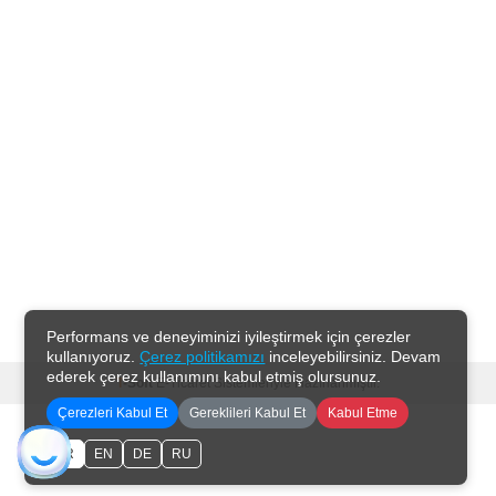
Performans ve deneyiminizi iyileştirmek için çerezler
kullanıyoruz.
Çerez politikamızı
inceleyebilirsiniz. Devam
ederek çerez kullanımını kabul etmiş olursunuz.
T
-Soft
E-Ticaret
Sistemleriyle Hazırlanmıştır.
Çerezleri Kabul Et
Gereklileri Kabul Et
Kabul Etme
TR
EN
DE
RU