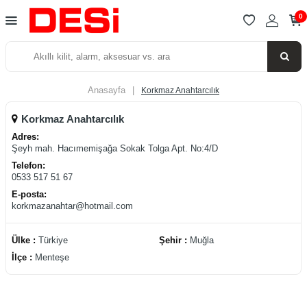
0
Anasayfa
|
Korkmaz Anahtarcılık
Korkmaz Anahtarcılık
Adres:
Şeyh mah. Hacımemişağa Sokak Tolga Apt. No:4/D
Telefon:
0533 517 51 67
E-posta:
korkmazanahtar@hotmail.com
Ülke :
Türkiye
Şehir :
Muğla
İlçe :
Menteşe