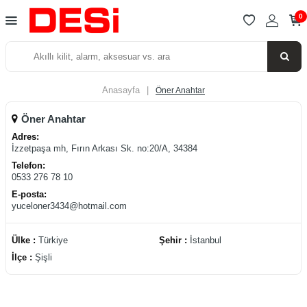
0
Anasayfa
|
Öner Anahtar
Öner Anahtar
Adres:
İzzetpaşa mh, Fırın Arkası Sk. no:20/A, 34384
Telefon:
0533 276 78 10
E-posta:
yuceloner3434@hotmail.com
Ülke :
Türkiye
Şehir :
İstanbul
İlçe :
Şişli