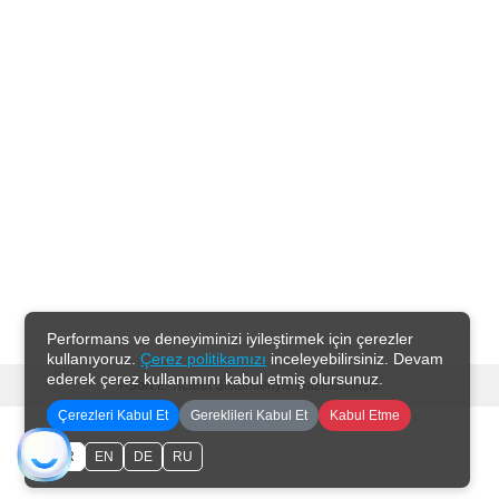
Performans ve deneyiminizi iyileştirmek için çerezler
kullanıyoruz.
Çerez politikamızı
inceleyebilirsiniz. Devam
ederek çerez kullanımını kabul etmiş olursunuz.
T
-Soft
E-Ticaret
Sistemleriyle Hazırlanmıştır.
Çerezleri Kabul Et
Gereklileri Kabul Et
Kabul Etme
TR
EN
DE
RU