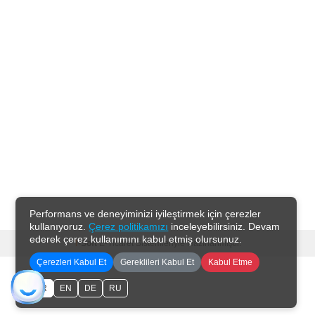
Performans ve deneyiminizi iyileştirmek için çerezler
kullanıyoruz.
Çerez politikamızı
inceleyebilirsiniz. Devam
ederek çerez kullanımını kabul etmiş olursunuz.
T
-Soft
E-Ticaret
Sistemleriyle Hazırlanmıştır.
Çerezleri Kabul Et
Gereklileri Kabul Et
Kabul Etme
TR
EN
DE
RU