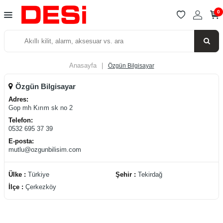
0
Anasayfa
|
Özgün Bilgisayar
Özgün Bilgisayar
Adres:
Gop mh Kırım sk no 2
Telefon:
0532 695 37 39
E-posta:
mutlu@ozgunbilisim.com
Ülke :
Türkiye
Şehir :
Tekirdağ
İlçe :
Çerkezköy