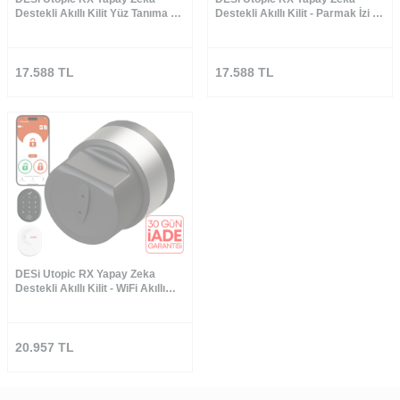
Destekli Akıllı Kilit Yüz Tanıma ve
Destekli Akıllı Kilit - Parmak İzi ve
Tuş Takımı - Türkiye′de Üretilen
Tuş Takımı Set
Kapılara Özel
17.588
TL
17.588
TL
DESi Utopic RX Yapay Zeka
Destekli Akıllı Kilit - WiFi Akıllı
Köprü&Parmak İzi ve Tuş Takımı
Set (Google Home, Home
Assistant ve Alexa)
20.957
TL