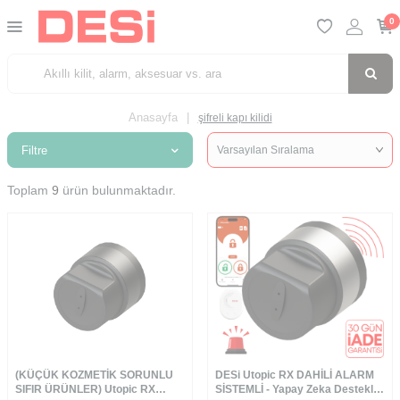
0
Anasayfa
|
şifreli kapı kilidi
Filtre
Toplam
9
ürün bulunmaktadır.
(KÜÇÜK KOZMETİK SORUNLU
DESi Utopic RX DAHİLİ ALARM
SIFIR ÜRÜNLER) Utopic RX
SİSTEMLİ - Yapay Zeka Destekli