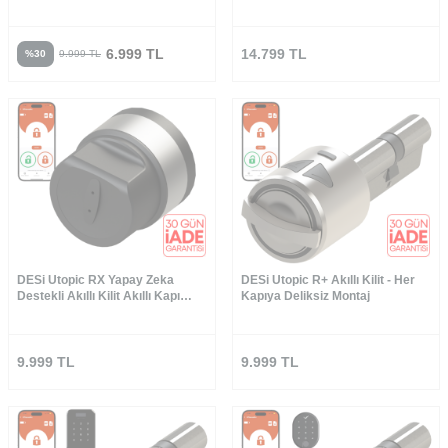
Yapay Zeka Destekli Akıllı Kilit
Akıllı Kilit - WiFi Akıllı Köprü
Akıllı Kapı Kilidi
6.999
TL
14.799
TL
%
30
9.999
TL
DESi Utopic RX Yapay Zeka
DESi Utopic R+ Akıllı Kilit - Her
Destekli Akıllı Kilit Akıllı Kapı
Kapıya Deliksiz Montaj
Kilidi
9.999
TL
9.999
TL