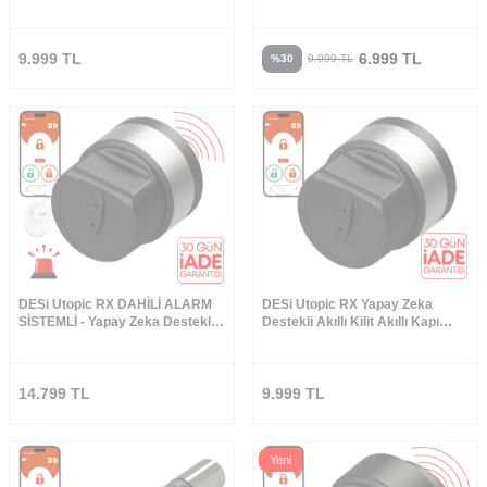
Üretilen Kapılara Özel
Yapay Zeka Destekli Akıllı Kilit
Akıllı Kapı Kilidi
9.999
TL
6.999
TL
%
30
9.999
TL
DESi Utopic RX DAHİLİ ALARM
DESi Utopic RX Yapay Zeka
SİSTEMLİ - Yapay Zeka Destekli
Destekli Akıllı Kilit Akıllı Kapı
Akıllı Kilit - WiFi Akıllı Köprü
Kilidi
14.799
TL
9.999
TL
Yeni