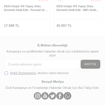
DESi Utopic RX Yapay Zeka
DESi Utopic RX Yapay Zeka
Destekli Akıllı Kilit - Parmak İzi ve
Destekli Akıllı Kilit - WiFi Akıllı
Tuş Takımı Set
Köprü&Parmak İzi ve Tuş Takımı
Set (Google Home, Home
Assistant ve Alexa)
17.588
TL
20.957
TL
E-Bülten Aboneliği
Kampanya ve yeniliklerden haberdar olmak için e-bültenimize abone
olun!
KAYIT OL
KVKK Sözleşmesi'ni
, okudum, kabul ediyorum.
Sosyal Medya
Özel Kampanya ve Fırsatlardan Haberdar Olmak İçin Bizi Takip Edin.