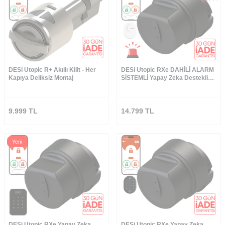
DESi Utopic R+ Akıllı Kilit - Her
DESi Utopic RXe DAHİLİ ALARM
Kapıya Deliksiz Montaj
SİSTEMLİ Yapay Zeka Destekli
Akıllı Kilit - WiFi Akıllı Köprü -
Türkiye′de Üretilen Kapılara Özel
(Google Home, Home Assistant
ve Alexa)
9.999
TL
14.799
TL
Yeni
DESi Utopic RXe Yapay Zeka
DESi Utopic RXe Yapay Zeka