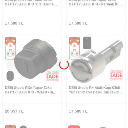
Destekli Akıllı Kilit Yüz Tanıma ve
Destekli Akıllı Kilit - Parmak İzi ve
Tuş Takımı - Türkiye'de Üretilen
Tuş Takımı Set- Türkiye′de
Kapılara Özel
Üretilen Kapılara Özel
17.588
TL
17.588
TL
DESi Utopic RXe Yapay Zeka
DESi Utopic R+ Akıllı Kapı Kilidi -
Destekli Akıllı Kilit - WiFi Akıllı
Yüz Tanıma ve Dahili Tuş Takımlı
Köprü&Parmak İzi ve Tuş Takımı
Set
- Türkiye′de Üretilen Kapılara
Özel (Google Home, Home
Assistant ve Alexa)
20.957
TL
17.588
TL