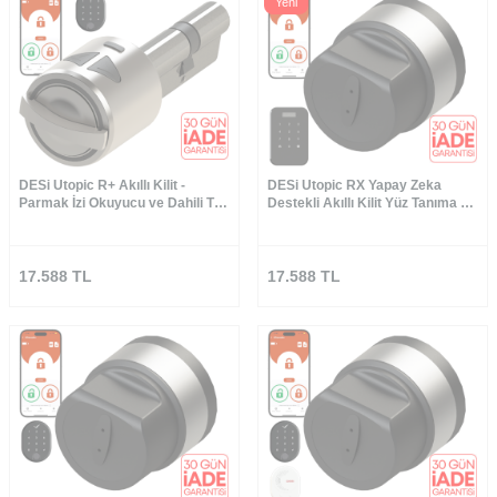
Yeni
DESi Utopic R+ Akıllı Kilit -
DESi Utopic RX Yapay Zeka
Parmak İzi Okuyucu ve Dahili Tuş
Destekli Akıllı Kilit Yüz Tanıma ve
Takımlı Set
Tuş Takımı - Türkiye′de Üretilen
Kapılara Özel
17.588
TL
17.588
TL