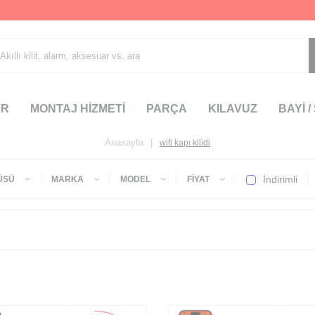
AR
MONTAJ HİZMETİ
PARÇA
KILAVUZ
BAYİ /
Anasayfa
|
wifi kapı kilidi
İndirimli
ÜSÜ
MARKA
MODEL
FIYAT