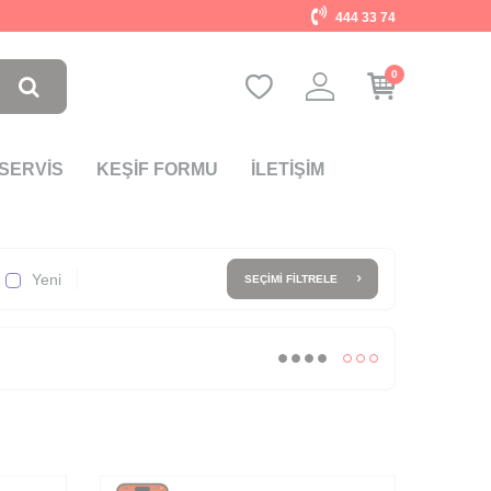
444 33 74
0
 SERVİS
KEŞİF FORMU
İLETİŞİM
Yeni
SEÇIMI FILTRELE