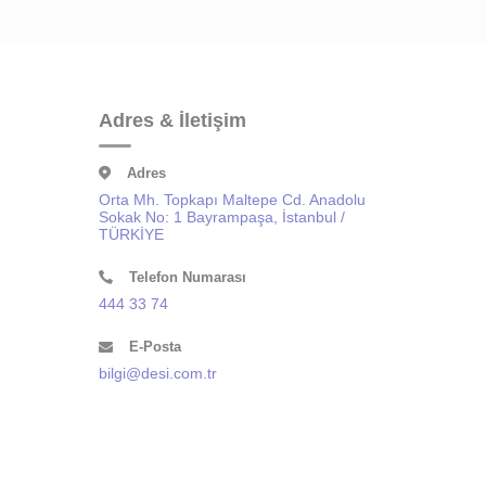
Adres & İletişim
Adres
Orta Mh. Topkapı Maltepe Cd. Anadolu
Sokak No: 1 Bayrampaşa, İstanbul /
TÜRKİYE
Telefon Numarası
444 33 74
E-Posta
bilgi@desi.com.tr