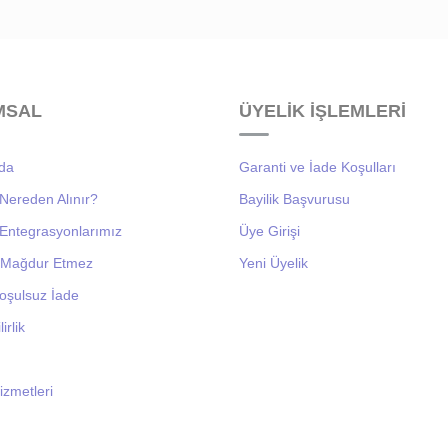
MSAL
ÜYELİK İŞLEMLERİ
da
Garanti ve İade Koşulları
it Nereden Alınır?
Bayilik Başvurusu
it Entegrasyonlarımız
Üye Girişi
i Mağdur Etmez
Yeni Üyelik
oşulsuz İade
irlik
izmetleri