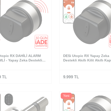
Utopic RX DAHİLİ ALARM
DESi Utopic RX Yapay Zeka
Lİ - Yapay Zeka Destekli
Destekli Akıllı Kilit Akıllı Kap
Kilit - WiFi Akıllı Köprü
9
TL
9.999
TL
Yeni