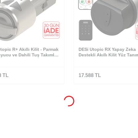
topic R+ Akıllı Kilit - Parmak
DESi Utopic RX Yapay Zeka
uyucu ve Dahili Tuş Takımlı
Destekli Akıllı Kilit Yüz Tan
Tuş Takımı - Türkiye′de Üret
Kapılara Özel
8
TL
17.588
TL