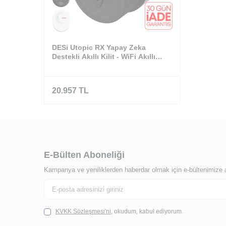
DESi Utopic RX Yapay Zeka
Destekli Akıllı Kilit - WiFi Akıllı
Köprü&Parmak İzi ve Tuş Takımı
Set (Google Home, Home
Assistant ve Alexa)
20.957
TL
E-Bülten Aboneliği
Kampanya ve yeniliklerden haberdar olmak için e-bültenimize 
KVKK Sözleşmesi'ni
, okudum, kabul ediyorum.