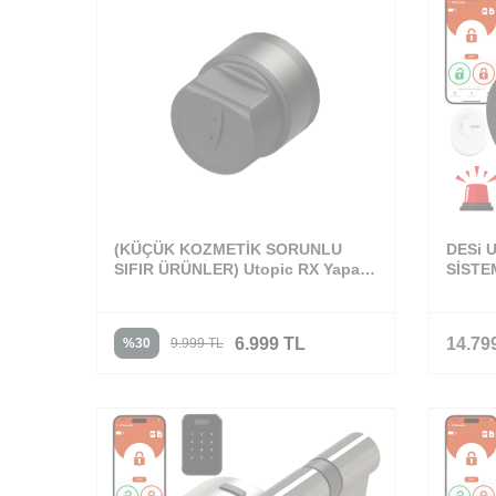
(KÜÇÜK KOZMETİK SORUNLU
DESi 
SIFIR ÜRÜNLER) Utopic RX Yapay
SİSTEM
Zeka Destekli Akıllı Kilit Akıllı Kapı
Akıllı 
Kilidi
6.999
TL
14.79
%
30
9.999
TL