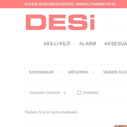
BAYİLİK BAŞVURUSU
SERVİS / MONTAJ FORMU
ÜYE OL
AKILLI KİLİT
ALARM
AKSESU
KATEGORILER
WIFI KÖPRÜ
SILINDIR ÖLÇ
Stoktakiler
Toplam
9
ürün bulunmaktadır.