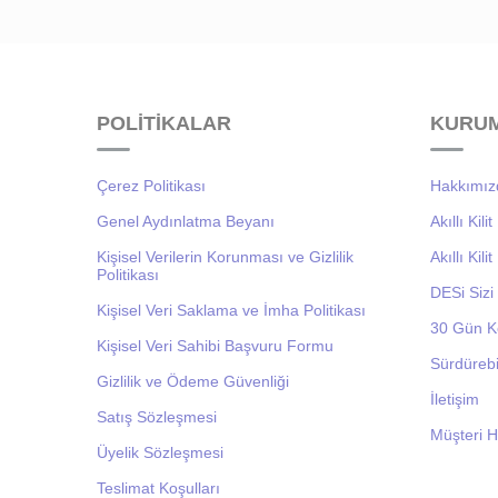
POLİTİKALAR
KURU
Çerez Politikası
Hakkımız
Genel Aydınlatma Beyanı
Akıllı Kil
Kişisel Verilerin Korunması ve Gizlilik
Akıllı Kil
Politikası
DESi Siz
Kişisel Veri Saklama ve İmha Politikası
30 Gün K
Kişisel Veri Sahibi Başvuru Formu
Sürdürebil
Gizlilik ve Ödeme Güvenliği
İletişim
Satış Sözleşmesi
Müşteri H
Üyelik Sözleşmesi
Teslimat Koşulları