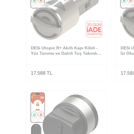
DESi Utopic R+ Akıllı Kapı Kilidi -
DESi U
Yüz Tanıma ve Dahili Tuş Takımlı
İzi Ok
Set
Set
17.588
TL
17.58