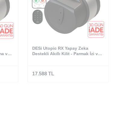
DESi Utopic RX Yapay Zeka
ıma ve
Destekli Akıllı Kilit - Parmak İzi ve
ilen
Tuş Takımı Set
17.588
TL