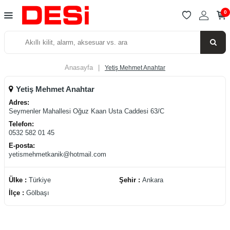
0
Anasayfa
|
Yetiş Mehmet Anahtar
Yetiş Mehmet Anahtar
Adres:
Seymenler Mahallesi Oğuz Kaan Usta Caddesi 63/C
Telefon:
0532 582 01 45
E-posta:
yetismehmetkanik@hotmail.com
Ülke :
Türkiye
Şehir :
Ankara
İlçe :
Gölbaşı