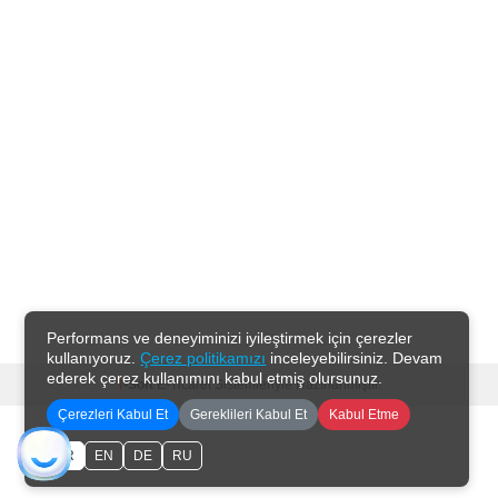
Performans ve deneyiminizi iyileştirmek için çerezler
kullanıyoruz.
Çerez politikamızı
inceleyebilirsiniz. Devam
ederek çerez kullanımını kabul etmiş olursunuz.
T
-Soft
E-Ticaret
Sistemleriyle Hazırlanmıştır.
Çerezleri Kabul Et
Gereklileri Kabul Et
Kabul Etme
TR
EN
DE
RU