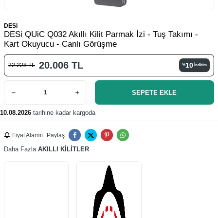
DESi
DESi QUiC Q032 Akıllı Kilit Parmak İzi - Tuş Takımı -
Kart Okuyucu - Canlı Görüşme
20.006
TL
10
22.228
TL
%
İndirim
SEPETE EKLE
10.08.2026
tarihine kadar kargoda
Fiyat Alarmı
Paylaş
Daha Fazla
AKILLI KİLİTLER