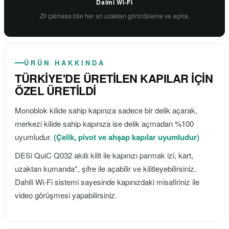
Daimi Wi-Fi
Zil çalmasa bile her an uzaktan görüntüleme ve açma.
ÜRÜN HAKKINDA
TÜRKİYE'DE ÜRETİLEN KAPILAR İÇİN
ÖZEL ÜRETİLDİ
Monoblok kilide sahip kapınıza sadece bir delik açarak,
merkezi kilide sahip kapınıza ise delik açmadan %100
uyumludur.
(Çelik, pivot ve ahşap kapılar uyumludur)
DESi QuiC Q032 akıllı kilit ile kapınızı parmak izi, kart,
uzaktan kumanda*, şifre ile açabilir ve kilitleyebilirsiniz.
Dahili Wi-Fi sistemi sayesinde kapınızdaki misafiriniz ile
video görüşmesi yapabilirsiniz.