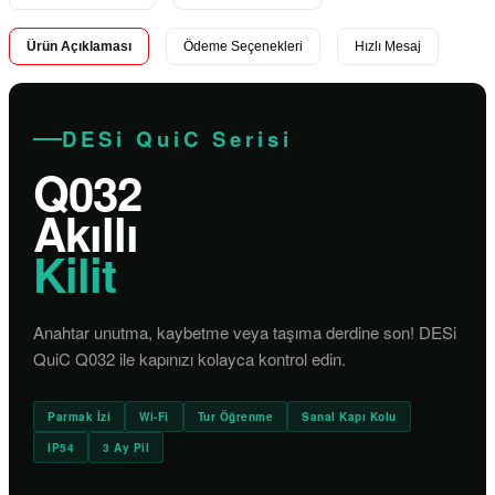
Ürün Açıklaması
Ödeme Seçenekleri
Hızlı Mesaj
DESi QuiC Serisi
Q032
Akıllı
Kilit
Anahtar unutma, kaybetme veya taşıma derdine son! DESi
QuiC Q032 ile kapınızı kolayca kontrol edin.
Parmak İzi
Wi-Fi
Tur Öğrenme
Sanal Kapı Kolu
IP54
3 Ay Pil