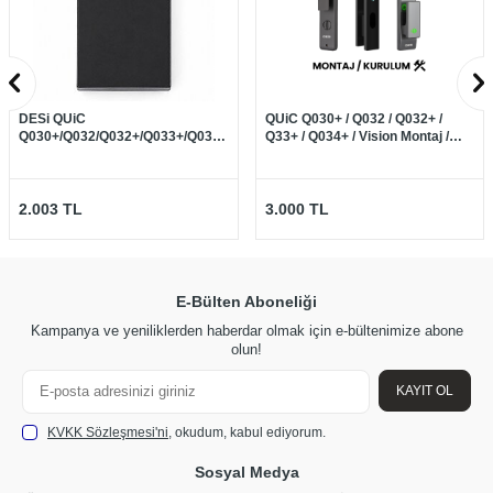
DESi QUiC
QUiC Q030+ / Q032 / Q032+ /
Q030+/Q032/Q032+/Q033+/Q034+/Vision
Q33+ / Q034+ / Vision Montaj /
Akıllı Kilitler İçin Yedek Batarya
Kurulum
2.003
TL
3.000
TL
E-Bülten Aboneliği
Kampanya ve yeniliklerden haberdar olmak için e-bültenimize abone
olun!
KAYIT OL
KVKK Sözleşmesi'ni
, okudum, kabul ediyorum.
Sosyal Medya