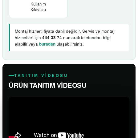
Kullanım
Kılavuzu
Montaj hizmeti fiyata dahil değildir. Servis ve montaj
hizmetleri için
444 33 74
numaralı telefondan bilgi
alabilir veya
buradan
ulaşabilirsiniz.
TANITIM VİDEOSU
ÜRÜN TANITIM VİDEOSU