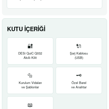
KUTU İÇERİĞİ
🔐
🔌
DESi QuiC Q032
Şarj Kablosu
Akıllı Kilit
(USB)
🔩
🗝️
Kurulum Vidaları
Özel Barel
ve Şablonlar
ve Anahtar
📖