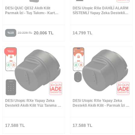
DESi QUiC Q032 Akıllı Kilit
DESi Utopic RXe DAHİLİ ALARM
Parmak İzi - Tuş Takımı - Kart
SİSTEMLİ Yapay Zeka Destekli
Okuyucu - Canlı Görüşme
Akıllı Kilit - WiFi Akıllı Köprü -
Türkiye′de Üretilen Kapılara Özel
(Google Home, Home Assistant
ve Alexa)
20.006
TL
14.799
TL
%
10
22.228
TL
Yeni
DESi Utopic RXe Yapay Zeka
DESi Utopic RXe Yapay Zeka
Destekli Akıllı Kilit Yüz Tanıma ve
Destekli Akıllı Kilit - Parmak İzi ve
Tuş Takımı - Türkiye'de Üretilen
Tuş Takımı Set- Türkiye′de
Kapılara Özel
Üretilen Kapılara Özel
17.588
TL
17.588
TL