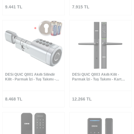
9.441
TL
7.915
TL
DESi QUiC Q001 Akıllı Silindir
DESi QUiC Q003 Akıllı Kilit -
Kilit - Parmak İzi - Tuş Takımı -
Parmak İzi - Tuş Takımı - Kart
Kart Okuyucu (Rozet ve Pil Dahil)
Okuyucu
8.468
TL
12.266
TL