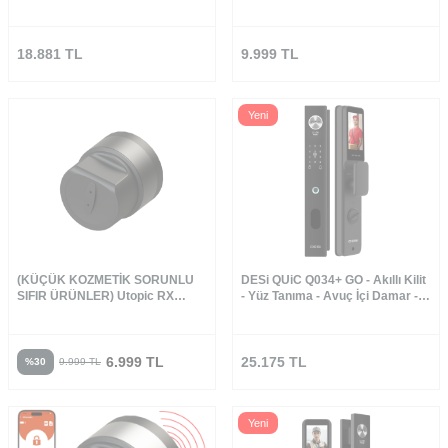
Parmak İzi - Tuş Takımı - Kart
Üretilen Kapılara Özel
Okuyucu - Aktif Canlı Görüşme
18.881
TL
9.999
TL
Yeni
(KÜÇÜK KOZMETİK SORUNLU
DESi QUiC Q034+ GO - Akıllı Kilit
SIFIR ÜRÜNLER) Utopic RX
- Yüz Tanıma - Avuç İçi Damar -
Yapay Zeka Destekli Akıllı Kilit
Parmak İzi - Tuş Takımı - Kart
Akıllı Kapı Kilidi
Okuyucu - Aktif Canlı Görüşme
6.999
TL
25.175
TL
%
30
9.999
TL
Yeni