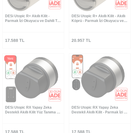
DESi Utopic R+ Akıllı Kilit -
DESi Utopic R+ Akıllı Kilit - Akıllı
Parmak İzi Okuyucu ve Dahili Tuş
Köprü - Parmak İzi Okuyucu ve
Takımlı Set
Dahili Tuş Takımlı Set (Google
Home, Home Assistant ve Alexa)
17.588
TL
20.957
TL
Yeni
DESi Utopic RX Yapay Zeka
DESi Utopic RX Yapay Zeka
Destekli Akıllı Kilit Yüz Tanıma ve
Destekli Akıllı Kilit - Parmak İzi ve
Tuş Takımı - Türkiye′de Üretilen
Tuş Takımı Set
Kapılara Özel
17.588
TL
17.588
TL