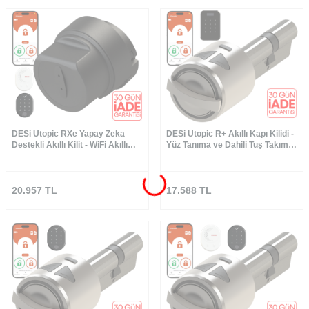
DESi Utopic RXe Yapay Zeka
DESi Utopic R+ Akıllı Kapı Kilidi -
Destekli Akıllı Kilit - WiFi Akıllı
Yüz Tanıma ve Dahili Tuş Takımlı
Köprü&Parmak İzi ve Tuş Takımı
Set
- Türkiye′de Üretilen Kapılara
Özel (Google Home, Home
Assistant ve Alexa)
20.957
TL
17.588
TL