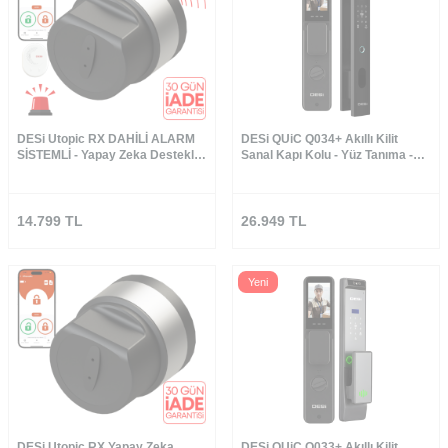
DESi Utopic RX DAHİLİ ALARM
DESi QUiC Q034+ Akıllı Kilit
SİSTEMLİ - Yapay Zeka Destekli
Sanal Kapı Kolu - Yüz Tanıma -
Akıllı Kilit - WiFi Akıllı Köprü
Avuç İçi Damar - Parmak İzi - Tuş
Takımı - Kart Okuyucu - Aktif
Canlı Görüşme
14.799
TL
26.949
TL
Yeni
DESi Utopic RX Yapay Zeka
DESi QUiC Q033+ Akıllı Kilit