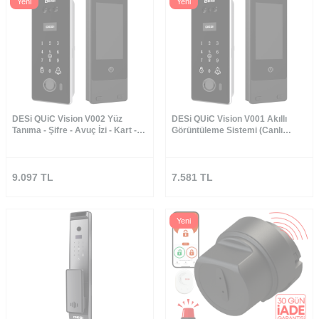
Yeni
Yeni
DESi QUiC Vision V002 Yüz
DESi QUiC Vision V001 Akıllı
Tanıma - Şifre - Avuç İzi - Kart -
Görüntüleme Sistemi (Canlı
Canlı Görüşme ve Utopic RX /
Görüşme - Dürbüne Montaj - İç
RXe / R+ Akıllı Kilitler İle Uyum
Ekran)
(Canlı Görüşme - Dürbüne Montaj
- İç Ekran)
9.097
TL
7.581
TL
Yeni