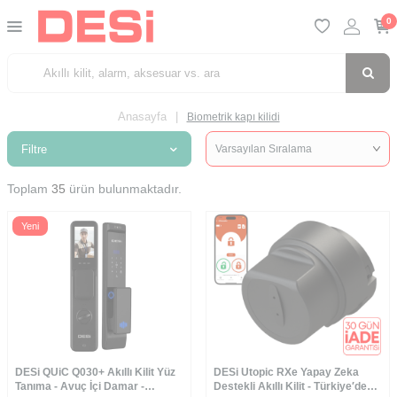
0
Anasayfa
|
Biometrik kapı kilidi
Filtre
Toplam
35
ürün bulunmaktadır.
Yeni
DESi QUiC Q030+ Akıllı Kilit Yüz
DESi Utopic RXe Yapay Zeka
Tanıma - Avuç İçi Damar -
Destekli Akıllı Kilit - Türkiye′de