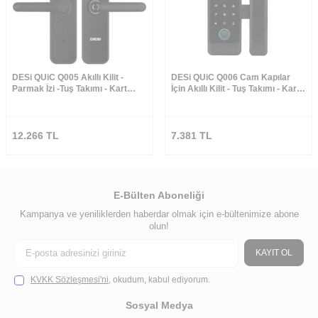
DESi QUiC Q005 Akıllı Kilit -
DESi QUiC Q006 Cam Kapılar
Parmak İzi -Tuş Takımı - Kart
İçin Akıllı Kilit - Tuş Takımı - Kart
Okuyucu
Okuyucu - Parmak İzi - Uygulama
12.266
TL
7.381
TL
E-Bülten Aboneliği
Kampanya ve yeniliklerden haberdar olmak için e-bültenimize abone
olun!
KAYIT OL
KVKK Sözleşmesi'ni
, okudum, kabul ediyorum.
Sosyal Medya