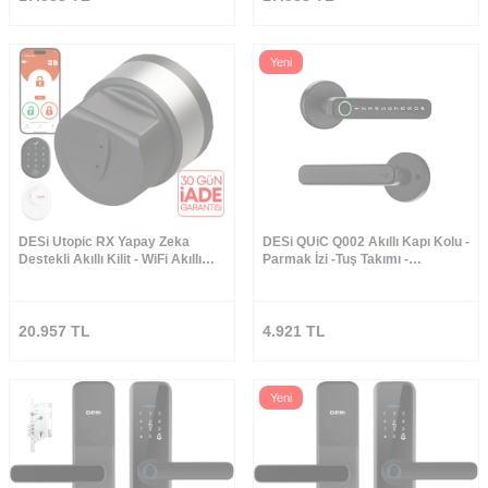
Yeni
DESi Utopic RX Yapay Zeka
DESi QUiC Q002 Akıllı Kapı Kolu -
Destekli Akıllı Kilit - WiFi Akıllı
Parmak İzi -Tuş Takımı -
Köprü&Parmak İzi ve Tuş Takımı
Uygulama
Set (Google Home, Home
Assistant ve Alexa)
20.957
TL
4.921
TL
Yeni