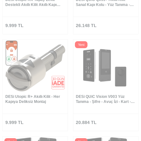
Destekli Akıllı Kilit Akıllı Kapı
Sanal Kapı Kolu - Yüz Tanıma -
Kilidi
Avuç İçi Damar - Parmak İzi - Tuş
Takımı - Kart Okuyucu - Aktif
Canlı Görüşme
9.999
TL
26.148
TL
Yeni
DESi Utopic R+ Akıllı Kilit - Her
DESi QUiC Vision V003 Yüz
Kapıya Deliksiz Montaj
Tanıma - Şifre - Avuç İzi - Kart -
Canlı Görüşme ve Özel Motorlu
Silindir (Canlı Görüşme - Dürbüne
Montaj - İç Ekran)
9.999
TL
20.884
TL